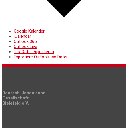
Google Kalender
iCalendar
Outlook 365
Outlook Live
.ics-Datei exportieren
Exportiere Outlook .ics Datei
Deutsch-Japanische
Gesellschaft
Bielefeld e.V.