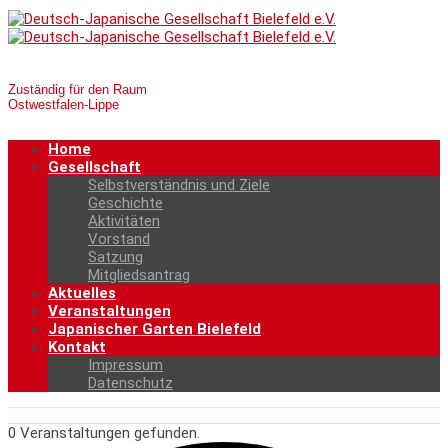
Zuständig für den Raum
Ostwestfalen-Lippe
Home
Gesellschaft
Selbstverständnis und Ziele
Geschichte
Aktivitäten
Vorstand
Satzung
Mitgliedsantrag
Aktuelles
Veranstaltungen
Japanischer Garten Bielefeld
Kontakt
Impressum
Datenschutz
0 Veranstaltungen gefunden.