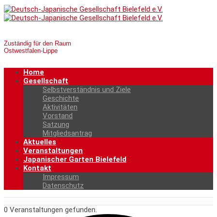
Zuständig für den Raum
Ostwestfalen-Lippe
Home
Gesellschaft
Selbstverständnis und Ziele
Geschichte
Aktivitäten
Vorstand
Satzung
Mitgliedsantrag
Aktuelles
Veranstaltungen
Japanischer Garten Bielefeld
Kontakt
Impressum
Datenschutz
0 Veranstaltungen gefunden.