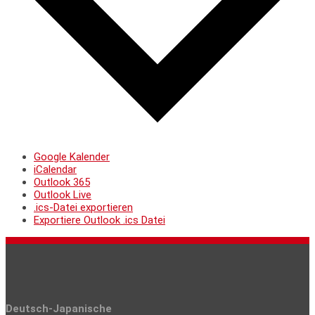
Google Kalender
iCalendar
Outlook 365
Outlook Live
.ics-Datei exportieren
Exportiere Outlook .ics Datei
Deutsch-Japanische