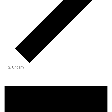
Origami
Veranstaltungen
für
Donnerstag,
14.
Mai