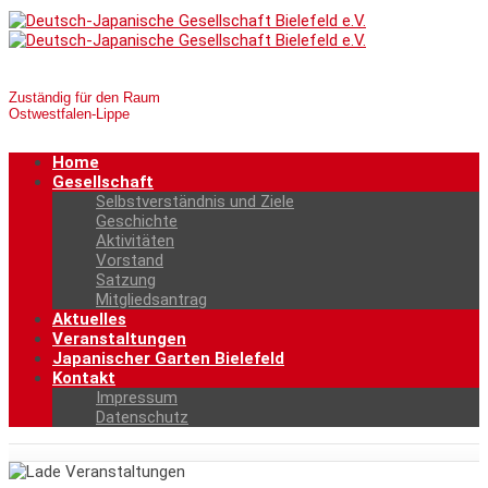
Zuständig für den Raum
Ostwestfalen-Lippe
Home
Gesellschaft
Selbstverständnis und Ziele
Geschichte
Aktivitäten
Vorstand
Satzung
Mitgliedsantrag
Aktuelles
Veranstaltungen
Japanischer Garten Bielefeld
Kontakt
Impressum
Datenschutz