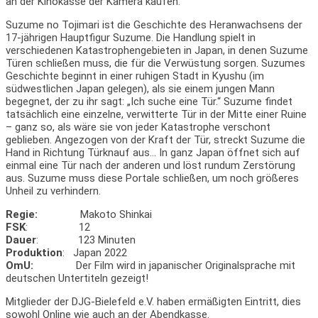
an der Kinokasse der Kamera kaufen.
Suzume no Tojimari ist die Geschichte des Heranwachsens der
17-jährigen Hauptfigur Suzume. Die Handlung spielt in
verschiedenen Katastrophengebieten in Japan, in denen Suzume
Türen schließen muss, die für die Verwüstung sorgen. Suzumes
Geschichte beginnt in einer ruhigen Stadt in Kyushu (im
südwestlichen Japan gelegen), als sie einem jungen Mann
begegnet, der zu ihr sagt: „Ich suche eine Tür.“ Suzume findet
tatsächlich eine einzelne, verwitterte Tür in der Mitte einer Ruine
– ganz so, als wäre sie von jeder Katastrophe verschont
geblieben. Angezogen von der Kraft der Tür, streckt Suzume die
Hand in Richtung Türknauf aus… In ganz Japan öffnet sich auf
einmal eine Tür nach der anderen und löst rundum Zerstörung
aus. Suzume muss diese Portale schließen, um noch größeres
Unheil zu verhindern.
Regie:
Makoto Shinkai
FSK
: 12
Dauer
: 123 Minuten
Produktion
: Japan 2022
OmU:
Der Film wird in japanischer Originalsprache mit
deutschen Untertiteln gezeigt!
Mitglieder der DJG-Bielefeld e.V. haben ermäßigten Eintritt, dies
sowohl Online wie auch an der Abendkasse.