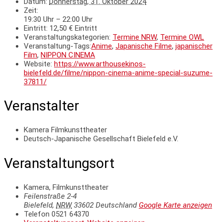
Datum:
Donnerstag, 31. Oktober 2024
Zeit:
19:30 Uhr – 22:00 Uhr
Eintritt:
12,50 € Eintritt
Veranstaltungskategorien:
Termine NRW
,
Termine OWL
Veranstaltung-Tags:
Anime
,
Japanische Filme
,
japanischer
Film
,
NIPPON CINEMA
Website:
https://www.arthousekinos-
bielefeld.de/filme/nippon-cinema-anime-special-suzume-
37811/
Veranstalter
Kamera Filmkunsttheater
Deutsch-Japanische Gesellschaft Bielefeld e.V.
Veranstaltungsort
Kamera, Filmkunsttheater
Feilenstraße 2-4
Bielefeld
,
NRW
33602
Deutschland
Google Karte anzeigen
Telefon
0521 64370