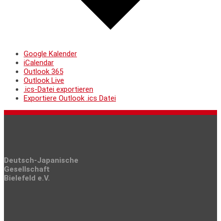
Google Kalender
iCalendar
Outlook 365
Outlook Live
.ics-Datei exportieren
Exportiere Outlook .ics Datei
Deutsch-Japanische
Gesellschaft
Bielefeld e.V.