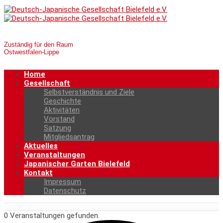
Zuständig für den Raum
Ostwestfalen-Lippe
Home
Gesellschaft
Selbstverständnis und Ziele
Geschichte
Aktivitäten
Vorstand
Satzung
Mitgliedsantrag
Aktuelles
Veranstaltungen
Japanischer Garten Bielefeld
Kontakt
Impressum
Datenschutz
0 Veranstaltungen gefunden.