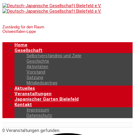
Zuständig für den Raum
Ostwestfalen-Lippe
Home
Gesellschaft
Selbstverständnis und Ziele
Geschichte
Aktivitäten
Vorstand
Satzung
Mitgliedsantrag
Aktuelles
Veranstaltungen
Japanischer Garten Bielefeld
Kontakt
Impressum
Datenschutz
0 Veranstaltungen gefunden.