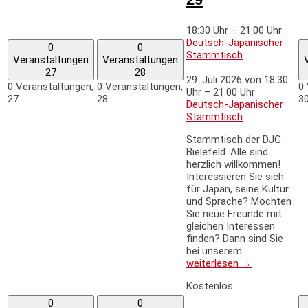
18:30 Uhr
–
21:00 Uhr
Deutsch-Japanischer
0
0
Stammtisch
Veranstaltungen
Veranstaltungen
27
28
29. Juli 2026 von 18:30
0 Veranstaltungen,
0 Veranstaltungen,
0 
Uhr
–
21:00 Uhr
27
28
3
Deutsch-Japanischer
Stammtisch
Stammtisch der DJG
Bielefeld. Alle sind
herzlich willkommen!
Interessieren Sie sich
für Japan, seine Kultur
und Sprache? Möchten
Sie neue Freunde mit
gleichen Interessen
finden? Dann sind Sie
bei unserem…
weiterlesen →
Kostenlos
0
0