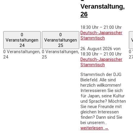
Veranstaltung,
26
18:30 Uhr
–
21:00 Uhr
Deutsch-Japanischer
0
0
Stammtisch
Veranstaltungen
Veranstaltungen
24
25
26. August 2026 von
0 Veranstaltungen,
0 Veranstaltungen,
0 
18:30 Uhr
–
21:00 Uhr
24
25
2
Deutsch-Japanischer
Stammtisch
Stammtisch der DJG
Bielefeld. Alle sind
herzlich willkommen!
Interessieren Sie sich
für Japan, seine Kultur
und Sprache? Möchten
Sie neue Freunde mit
gleichen Interessen
finden? Dann sind Sie
bei unserem…
weiterlesen →