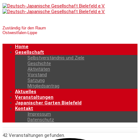
Zuständig für den Raum
Ostwestfalen-Lippe
Home
Gesellschaft
Selbstverständnis und Ziele
Geschichte
Aktivitäten
Vorstand
Satzung
Mitgliedsantrag
Aktuelles
Veranstaltungen
Japanischer Garten Bielefeld
Kontakt
Impressum
Datenschutz
42 Veranstaltungen gefunden.