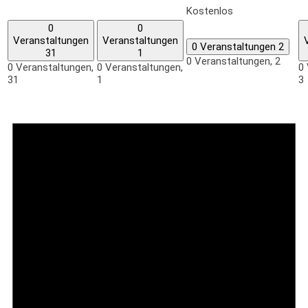
Kostenlos
0
0
Veranstaltungen
Veranstaltungen
0 Veranstaltungen
2
31
1
0 Veranstaltungen,
2
0 Veranstaltungen,
0 Veranstaltungen,
0 
31
1
3