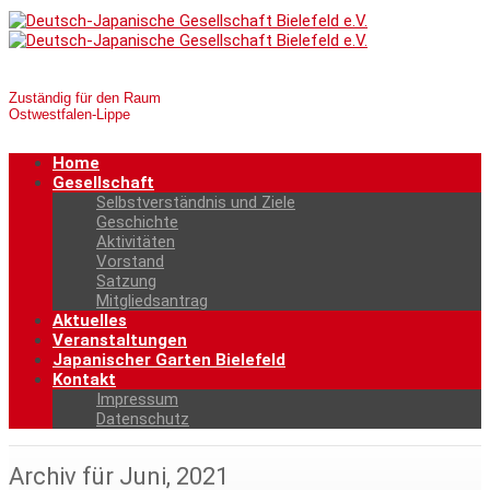
Zuständig für den Raum
Ostwestfalen-Lippe
Home
Gesellschaft
Selbstverständnis und Ziele
Geschichte
Aktivitäten
Vorstand
Satzung
Mitgliedsantrag
Aktuelles
Veranstaltungen
Japanischer Garten Bielefeld
Kontakt
Impressum
Datenschutz
Archiv für Juni, 2021