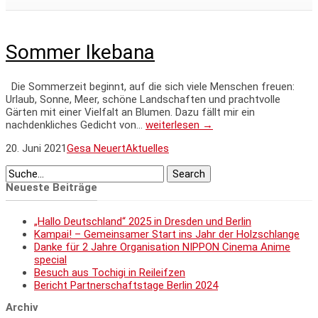
Sommer Ikebana
Die Sommerzeit beginnt, auf die sich viele Menschen freuen:
Urlaub, Sonne, Meer, schöne Landschaften und prachtvolle
Gärten mit einer Vielfalt an Blumen. Dazu fällt mir ein
nachdenkliches Gedicht von…
weiterlesen →
20. Juni 2021
Gesa Neuert
Aktuelles
Neueste Beiträge
„Hallo Deutschland“ 2025 in Dresden und Berlin
Kampai! – Gemeinsamer Start ins Jahr der Holzschlange
Danke für 2 Jahre Organisation NIPPON Cinema Anime
special
Besuch aus Tochigi in Reileifzen
Bericht Partnerschaftstage Berlin 2024
Archiv