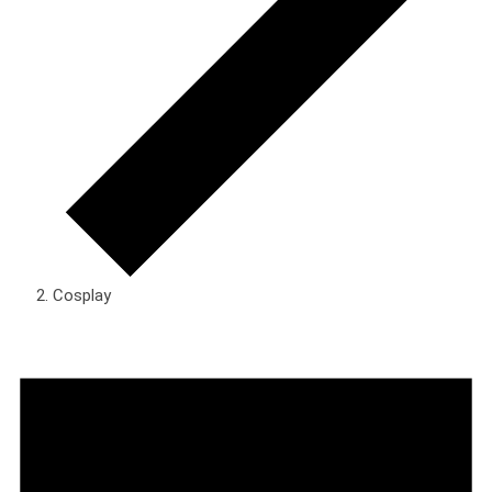
Cosplay
Veranstaltungen
für
Sonntag,
9.
August