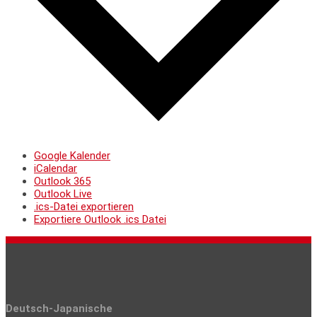
Google Kalender
iCalendar
Outlook 365
Outlook Live
.ics-Datei exportieren
Exportiere Outlook .ics Datei
Deutsch-Japanische