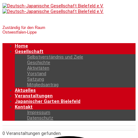
Zuständig für den Raum
Ostwestfalen-Lippe
Home
Gesellschaft
Selbstverständnis und Ziele
Geschichte
Aktivitäten
Vorstand
Satzung
Mitgliedsantrag
Aktuelles
Veranstaltungen
Japanischer Garten Bielefeld
Kontakt
Impressum
Datenschutz
0 Veranstaltungen gefunden.