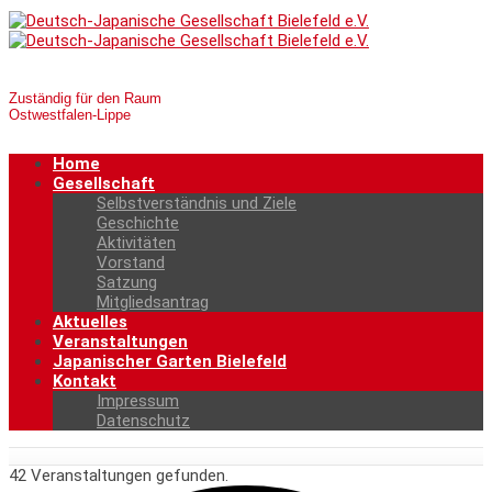
Zuständig für den Raum
Ostwestfalen-Lippe
Home
Gesellschaft
Selbstverständnis und Ziele
Geschichte
Aktivitäten
Vorstand
Satzung
Mitgliedsantrag
Aktuelles
Veranstaltungen
Japanischer Garten Bielefeld
Kontakt
Impressum
Datenschutz
42 Veranstaltungen gefunden.