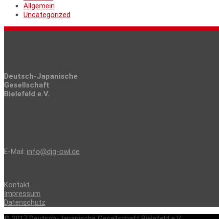
Allgemein
Uncategorized
Deutsch-Japanische
Gesellschaft
Bielefeld e.V.
E-Mail:
info@djg-owl.de
Kontakt
Impressum
Datenschutz
© 2017 Deutsch-Japanische Gesellschaft Bielefeld e.V.