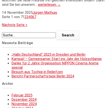
Möchten Sie neue Freunde mit gleichen Interessen finden? Dann
sind Sie bei unserem…
weiterlesen →
14. November 2025
Jürgen Mathuis
Seite 1 von 7
1
2
3
4
5
6
7
Nächste Seite »
Neueste Beiträge
„Hallo Deutschland“ 2025 in Dresden und Berlin
Kampai! – Gemeinsamer Start ins Jahr der Holzschlange
Danke für 2 Jahre Organisation NIPPON Cinema Anime
special
Besuch aus Tochigi in Reileifzen
Bericht Partnerschaftstage Berlin 2024
Archiv
Februar 2025
Dezember 2024
November 2024